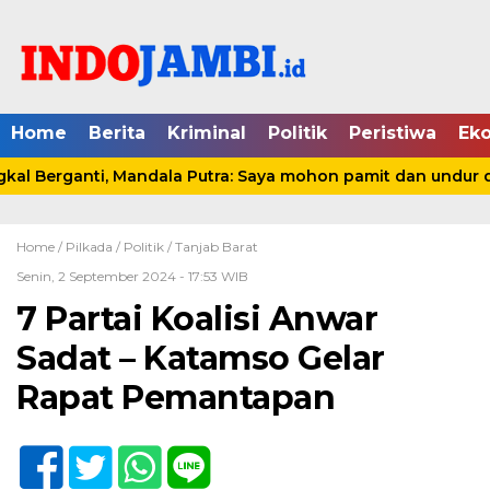
Home
Berita
Kriminal
Politik
Peristiwa
Ek
l Berganti, Mandala Putra: Saya mohon pamit dan undur dir
Home /
Pilkada
/
Politik
/
Tanjab Barat
Senin, 2 September 2024 - 17:53 WIB
7 Partai Koalisi Anwar
Sadat – Katamso Gelar
Rapat Pemantapan