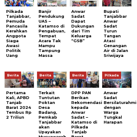
Pilkada
Banjir
Anwar
Bupati
Tanjabbar,
Pendukung
Sadat
Tanjabbar
Pemuda
UAS –
Dapat
Anwar
Pancasila
Katamso di
Dukungan
Sadat
Kerahkan
Pengabuan,
dari Tim
Turun
Anggota
Tempat
Keluarga
Tangan
Siaga
Acara Tak
“GSB”
Atasi
Awasi
Mampu
Genangan
Politik
Tampung
Air di Jalan
Uang
Massa
Sriwijaya
Berita
Berita
Berita
Pilkada
Pertama
Terkait
DPP PAN
Anwar
Kali, APBD
Tuntutan
Berikan
Sadat
Tanjab
Poktan
Rekomendasi
Bersilaturahmi
Barat 2024
Desa
kepada
dengan
Tembus Rp
Badang,
Anwar
Warga
2 Triliun
Pemkab
Sadat –
Tungkal
Tanjabbar
Katamso di
Harapan
akan
Pilkada
Upayakan
Tanjab
Musyawarah
Barat