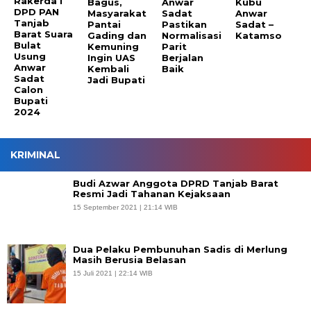
Rakerda I
Bagus,
Anwar
Kubu
DPD PAN
Masyarakat
Sadat
Anwar
Tanjab
Pantai
Pastikan
Sadat –
Barat Suara
Gading dan
Normalisasi
Katamso
Bulat
Kemuning
Parit
Usung
Ingin UAS
Berjalan
Anwar
Kembali
Baik
Sadat
Jadi Bupati
Calon
Bupati
2024
KRIMINAL
Budi Azwar Anggota DPRD Tanjab Barat
Resmi Jadi Tahanan Kejaksaan
15 September 2021 | 21:14 WIB
Dua Pelaku Pembunuhan Sadis di Merlung
Masih Berusia Belasan
15 Juli 2021 | 22:14 WIB