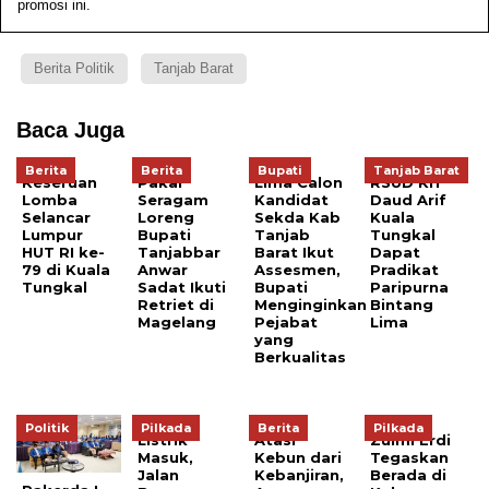
promosi ini.
Berita Politik
Tanjab Barat
Baca Juga
Berita
Berita
Bupati
Tanjab Barat
Keseruan
Pakai
Lima Calon
RSUD KH
Lomba
Seragam
Kandidat
Daud Arif
Selancar
Loreng
Sekda Kab
Kuala
Lumpur
Bupati
Tanjab
Tungkal
HUT RI ke-
Tanjabbar
Barat Ikut
Dapat
79 di Kuala
Anwar
Assesmen,
Pradikat
Tungkal
Sadat Ikuti
Bupati
Paripurna
Retriet di
Menginginkan
Bintang
Magelang
Pejabat
Lima
yang
Berkualitas
Politik
Pilkada
Berita
Pilkada
Listrik
Atasi
Zulmi Erdi
Masuk,
Kebun dari
Tegaskan
Jalan
Kebanjiran,
Berada di