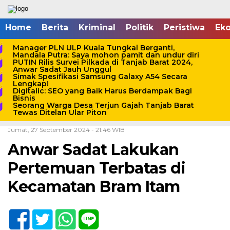
Home
Berita
Kriminal
Politik
Peristiwa
Ek
Manager PLN ULP Kuala Tungkal Berganti,
Mandala Putra: Saya mohon pamit dan undur diri
PUTIN Rilis Survei Pilkada di Tanjab Barat 2024,
Anwar Sadat Jauh Unggul
Simak Spesifikasi Samsung Galaxy A54 Secara
Lengkap!
Digitalic: SEO yang Baik Harus Berdampak Bagi
Bisnis
Seorang Warga Desa Terjun Gajah Tanjab Barat
Tewas Ditelan Ular Piton
Home /
Pilkada
/
Politik
/
Tanjab Barat
Jumat, 27 September 2024 - 21:46 WIB
Anwar Sadat Lakukan
Pertemuan Terbatas di
Kecamatan Bram Itam