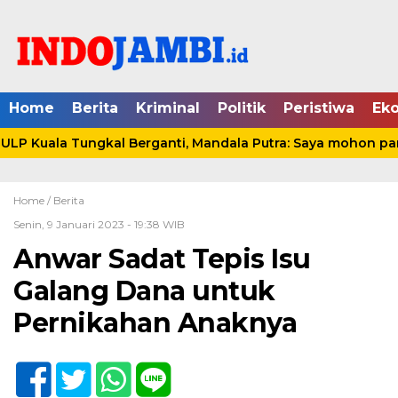
Home
Berita
Kriminal
Politik
Peristiwa
Ek
P Kuala Tungkal Berganti, Mandala Putra: Saya mohon pami
Home /
Berita
Senin, 9 Januari 2023 - 19:38 WIB
Anwar Sadat Tepis Isu
Galang Dana untuk
Pernikahan Anaknya