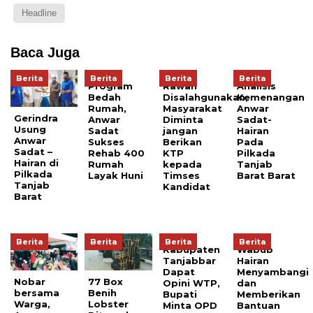
Headline
Baca Juga
Berita
Berita
Berita
Berita
Program
Rawan
Analisis
Bedah
Disalahgunakan,
Kemenangan
Rumah,
Masyarakat
Anwar
Gerindra
Anwar
Diminta
Sadat-
Usung
Sadat
jangan
Hairan
Anwar
Sukses
Berikan
Pada
Sadat –
Rehab 400
KTP
Pilkada
Hairan di
Rumah
kepada
Tanjab
Pilkada
Layak Huni
Timses
Barat Barat
Tanjab
Kandidat
Barat
Berita
Berita
Berita
Berita
Kabupaten
Wabub
Tanjabbar
Hairan
Dapat
Menyambangi
Nobar
77 Box
Opini WTP,
dan
bersama
Benih
Bupati
Memberikan
Warga,
Lobster
Minta OPD
Bantuan