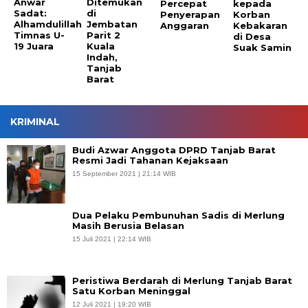
Anwar
Ditemukan
Percepat
kepada
Sadat:
di
Penyerapan
Korban
Alhamdulillah
Jembatan
Anggaran
Kebakaran
Timnas U-
Parit 2
di Desa
19 Juara
Kuala
Suak Samin
Indah,
Tanjab
Barat
KRIMINAL
Budi Azwar Anggota DPRD Tanjab Barat
Resmi Jadi Tahanan Kejaksaan
15 September 2021 | 21:14 WIB
Dua Pelaku Pembunuhan Sadis di Merlung
Masih Berusia Belasan
15 Juli 2021 | 22:14 WIB
Peristiwa Berdarah di Merlung Tanjab Barat
Satu Korban Meninggal
12 Juli 2021 | 19:20 WIB