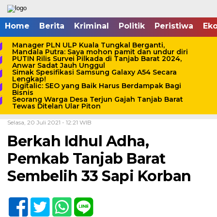
Home
Berita
Kriminal
Politik
Peristiwa
Ek
Manager PLN ULP Kuala Tungkal Berganti,
Mandala Putra: Saya mohon pamit dan undur diri
PUTIN Rilis Survei Pilkada di Tanjab Barat 2024,
Anwar Sadat Jauh Unggul
Simak Spesifikasi Samsung Galaxy A54 Secara
Lengkap!
Digitalic: SEO yang Baik Harus Berdampak Bagi
Bisnis
Seorang Warga Desa Terjun Gajah Tanjab Barat
Tewas Ditelan Ular Piton
Home /
Berita
/
Bupati
Selasa, 20 Juli 2021 - 12:21 WIB
Berkah Idhul Adha,
Pemkab Tanjab Barat
Sembelih 33 Sapi Korban