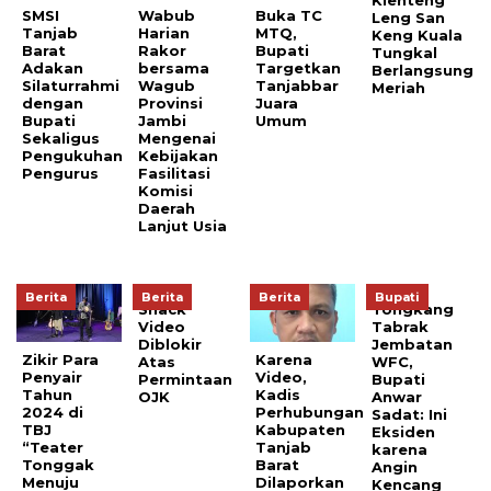
Klenteng
SMSI
Wabub
Buka TC
Leng San
Tanjab
Harian
MTQ,
Keng Kuala
Barat
Rakor
Bupati
Tungkal
Adakan
bersama
Targetkan
Berlangsung
Silaturrahmi
Wagub
Tanjabbar
Meriah
dengan
Provinsi
Juara
Bupati
Jambi
Umum
Sekaligus
Mengenai
Pengukuhan
Kebijakan
Pengurus
Fasilitasi
Komisi
Daerah
Lanjut Usia
Berita
Berita
Berita
Bupati
Snack
Tongkang
Video
Tabrak
Diblokir
Jembatan
Zikir Para
Karena
Atas
WFC,
Penyair
Video,
Permintaan
Bupati
Tahun
Kadis
OJK
Anwar
2024 di
Perhubungan
Sadat: Ini
TBJ
Kabupaten
Eksiden
“Teater
Tanjab
karena
Tonggak
Barat
Angin
Menuju
Dilaporkan
Kencang