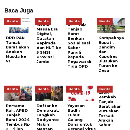
Baca Juga
Berita
Berita
Berita
Berita
Media
UPP Kab
Massa Era
Tanjab
Digital,
Barat
DPD PAN
Kompaknya
Catatan
Berikan
Tanjab
Bupati,
Rapimda
Sosialisasi
Barat akan
Dandim
dan HUT ke
Saber
Adakan
dan
5 SMSI
Pungli
Musda ke
Kapolres
Provinsi
kepada
VI
Blusukan
Jambi
Pegawai di
Turun ke
Tiga OPD
Desa
Berita
Berita
Berita
Berita
Esok
Pemkab
Tanjab
Pertama
Daftar ke
Yayasan
Barat akan
Kali, APBD
Demokrat,
Budhi
Putuskan
Tanjab
Langkah
Luhur
Terkait
Barat 2024
Rodiyanto
Galang
Arakan
Tembus Rp
Makin
Dana untuk
Sahur
2 Triliun
Mantap
Perangi Virus