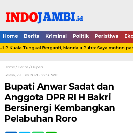
Home
Berita
Kriminal
Politik
Peristiwa
Ek
P Kuala Tungkal Berganti, Mandala Putra: Saya mohon pamit
Home /
Berita
/
Bupati
Selasa, 29 Juni 2021 - 22:56 WIB
Bupati Anwar Sadat dan
Anggota DPR RI H Bakri
Bersinergi Kembangkan
Pelabuhan Roro