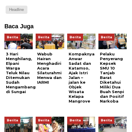
Headline
Baca Juga
Berita
Berita
Berita
Berita
3 Hari
Wabub
Kompaknya
Pelaku
Menghilang,
Hairan
Anwar
Penyerang
Elpani
Menghadiri
Sadat dan
Kepsek
Warga
Acara
Katamso,
SMU 10
Teluk Nilau
Silaturahmi
Ajak Istri
Tanjab
Ditemukan
Menwa dan
Jalan –
Barat
Sudah
IARMI
jalan ke
Diketahui
Mengambang
Objek
Miliki Dua
di Sungai
Wisata
Buah Senpi
Kelapa
dan Positif
Mangrove
Narkoba
Berita
Berita
Berita
Berita