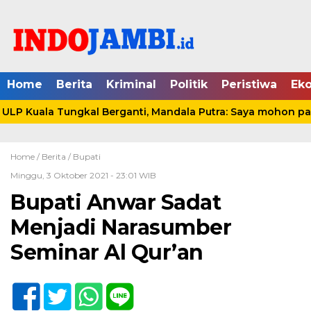
Home
Berita
Kriminal
Politik
Peristiwa
Ek
P Kuala Tungkal Berganti, Mandala Putra: Saya mohon pami
Home /
Berita
/
Bupati
Minggu, 3 Oktober 2021 - 23:01 WIB
Bupati Anwar Sadat
Menjadi Narasumber
Seminar Al Qur’an