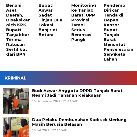
Benahi
Bupati
Monitoring
Pendemo
Aset
Anwar
ke Tanjab
Dirikan
Daerah,
Sadat
Barat, UPP
Tenda di
Disaksikan
Tinjau Dua
Provinsi
Depan
oleh KPK
Lokasi
Jambi
Kantor
Bupati
Banjir di
Serius
Bupati
Tanjabbar
Betara
Berantas
Tanjab
Terima
Pungli
Barat
Ratusan
Menuntut
Sertifikat
Penyelesaian
dari BPN
Sengketa
Lahan
KRIMINAL
Budi Azwar Anggota DPRD Tanjab Barat
Resmi Jadi Tahanan Kejaksaan
15 September 2021 | 21:14 WIB
Dua Pelaku Pembunuhan Sadis di Merlung
Masih Berusia Belasan
15 Juli 2021 | 22:14 WIB