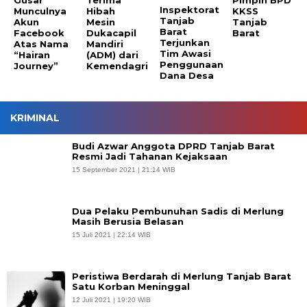
Gusar
Terima
Pimpin BPD
Inspektorat
Munculnya
Hibah
KKSS
Tanjab
Akun
Mesin
Tanjab
Barat
Facebook
Dukacapil
Barat
Terjunkan
Atas Nama
Mandiri
Tim Awasi
“Hairan
(ADM) dari
Penggunaan
Journey”
Kemendagri
Dana Desa
KRIMINAL
Budi Azwar Anggota DPRD Tanjab Barat
Resmi Jadi Tahanan Kejaksaan
15 September 2021 | 21:14 WIB
Dua Pelaku Pembunuhan Sadis di Merlung
Masih Berusia Belasan
15 Juli 2021 | 22:14 WIB
Peristiwa Berdarah di Merlung Tanjab Barat
Satu Korban Meninggal
12 Juli 2021 | 19:20 WIB