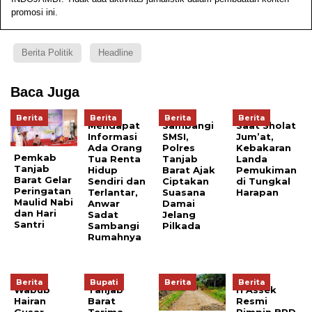
promosi ini.
Berita Politik
Headline
Baca Juga
Berita
Berita
Berita
Berita
Mendapat
Sambangi
Saat Sholat
Informasi
SMSI,
Jum’at,
Ada Orang
Polres
Kebakaran
Pemkab
Tua Renta
Tanjab
Landa
Tanjab
Hidup
Barat Ajak
Pemukiman
Barat Gelar
Sendiri dan
Ciptakan
di Tungkal
Peringatan
Terlantar,
Suasana
Harapan
Maulid Nabi
Anwar
Damai
dan Hari
Sadat
Jelang
Santri
Sambangi
Pilkada
Rumahnya
Berita
Bupati
Berita
Berita
Wabub
Tanjab
H Assek
Hairan
Barat
Resmi