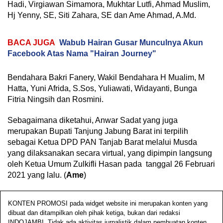
Hadi, Virgiawan Simamora, Mukhtar Lutfi, Ahmad Muslim,
Hj Yenny, SE, Siti Zahara, SE dan Ame Ahmad, A.Md.
BACA JUGA
Wabub Hairan Gusar Munculnya Akun
Facebook Atas Nama "Hairan Journey"
Bendahara Bakri Fanery, Wakil Bendahara H Mualim, M
Hatta, Yuni Afrida, S.Sos, Yuliawati, Widayanti, Bunga
Fitria Ningsih dan Rosmini.
Sebagaimana diketahui, Anwar Sadat yang juga
merupakan Bupati Tanjung Jabung Barat ini terpilih
sebagai Ketua DPD PAN Tanjab Barat melalui Musda
yang dilaksanakan secara virtual, yang dipimpin langsung
oleh Ketua Umum Zulkifli Hasan pada tanggal 26 Februari
2021 yang lalu. (
Ame
)
KONTEN PROMOSI pada widget website ini merupakan konten yang
dibuat dan ditampilkan oleh pihak ketiga, bukan dari redaksi
INDOJAMBI. Tidak ada aktivitas jurnalistik dalam pembuatan konten