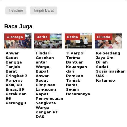
Headline
Tanjab Barat
Baca Juga
Olahraga
Berita
Berita
Pilkada
Anwar
Hindari
11 Parpol
Ke Serdang
Sadat
Gesekan
Terima
Jaya Umi
Bangga
antar
Bantuan
Dillah
Tanjab
Warga,
Keuangan
Sadat
Barat
Bupati
dari
Sosialisasikan
Pringkat 3
Anwar
Pemkab
UAS –
Porprov
Sadat
Tanjab
Katamso
XXIII, 60
Pimpinan
Barat,
Emas, 59
Langsung
Segini
Perak dan
Rapat
Besarannya
96
Penyelesaian
Perunggu
Sengketa
Warga
dengan PT
DAS