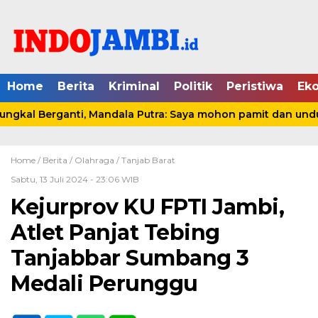
Home
Berita
Kriminal
Politik
Peristiwa
Ek
kal Berganti, Mandala Putra: Saya mohon pamit dan undur 
Home /
Berita
/
Olahraga
/
Tanjab Barat
Sabtu, 13 Juli 2024 - 23:06 WIB
Kejurprov KU FPTI Jambi,
Atlet Panjat Tebing
Tanjabbar Sumbang 3
Medali Perunggu