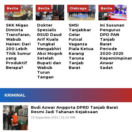
Berita
Berita
Olahraga
Berita
SKK Migas
Dokter
SMSI
Ini Susunan
Diminta
Spesialis
Tanjabbar
Pengurus
Transfaran,
RSUD Daud
Gelar
DPD PAN
Wabub
Arif Kuala
Futsal
Tanjab
Hairan: Dari
Tungkal
Vaganza
Barat
200 Lebih
Mengakhiri
Piala Ketua
Periode
Titik Sumur
Aksi Mogok
Karang
2020-2025
yang
Setelah
Taruna
Kepemimpina
Produktif
Bupati dan
Tanjab
Anwar
Berapa?
Wabub
Barat
Sadat
Turun
Tangan
KRIMINAL
Budi Azwar Anggota DPRD Tanjab Barat
Resmi Jadi Tahanan Kejaksaan
15 September 2021 | 21:14 WIB