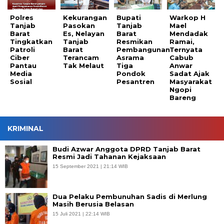
Polres
Kekurangan
Bupati
Warkop H
Tanjab
Pasokan
Tanjab
Mael
Barat
Es, Nelayan
Barat
Mendadak
Tingkatkan
Tanjab
Resmikan
Ramai,
Patroli
Barat
Pembangunan
Ternyata
Ciber
Terancam
Asrama
Cabub
Pantau
Tak Melaut
Tiga
Anwar
Media
Pondok
Sadat Ajak
Sosial
Pesantren
Masyarakat
Ngopi
Bareng
KRIMINAL
Budi Azwar Anggota DPRD Tanjab Barat
Resmi Jadi Tahanan Kejaksaan
15 September 2021 | 21:14 WIB
Dua Pelaku Pembunuhan Sadis di Merlung
Masih Berusia Belasan
15 Juli 2021 | 22:14 WIB