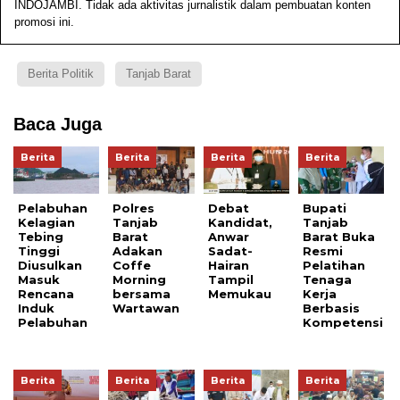
INDOJAMBI. Tidak ada aktivitas jurnalistik dalam pembuatan konten
promosi ini.
Berita Politik
Tanjab Barat
Baca Juga
Berita
Berita
Berita
Berita
Pelabuhan
Polres
Debat
Bupati
Kelagian
Tanjab
Kandidat,
Tanjab
Tebing
Barat
Anwar
Barat Buka
Tinggi
Adakan
Sadat-
Resmi
Diusulkan
Coffe
Hairan
Pelatihan
Masuk
Morning
Tampil
Tenaga
Rencana
bersama
Memukau
Kerja
Induk
Wartawan
Berbasis
Pelabuhan
Kompetensi
Berita
Berita
Berita
Berita