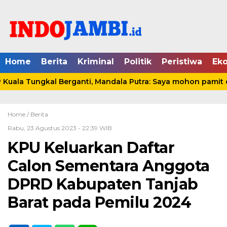
Home
Berita
Kriminal
Politik
Peristiwa
Ek
ala Tungkal Berganti, Mandala Putra: Saya mohon pamit da
Home /
Berita
Rabu, 23 Agustus 2023 - 22:39 WIB
KPU Keluarkan Daftar
Calon Sementara Anggota
DPRD Kabupaten Tanjab
Barat pada Pemilu 2024