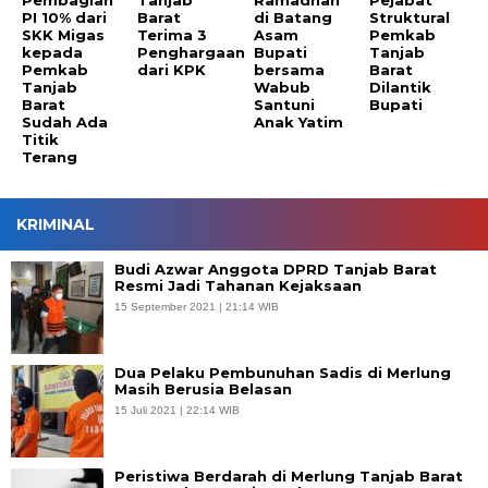
Pembagian
Tanjab
Ramadhan
Pejabat
PI 10% dari
Barat
di Batang
Struktural
SKK Migas
Terima 3
Asam
Pemkab
kepada
Penghargaan
Bupati
Tanjab
Pemkab
dari KPK
bersama
Barat
Tanjab
Wabub
Dilantik
Barat
Santuni
Bupati
Sudah Ada
Anak Yatim
Titik
Terang
KRIMINAL
Budi Azwar Anggota DPRD Tanjab Barat
Resmi Jadi Tahanan Kejaksaan
15 September 2021 | 21:14 WIB
Dua Pelaku Pembunuhan Sadis di Merlung
Masih Berusia Belasan
15 Juli 2021 | 22:14 WIB
Peristiwa Berdarah di Merlung Tanjab Barat