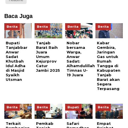
Baca Juga
Berita
Berita
Berita
Berita
Bupati
Tanjab
Nobar
Kabar
Tanjabbar
Barat Raih
bersama
Gembira,
Anwar
Juara
Warga,
Jaringan
Sadat
Umum
Anwar
Gas untuk
Khutbah
Kejurprov
Sadat:
Rumah
Idul Adha
Catur
Alhamdulillah
Tangga di
di Masjid
Jambi 2025
Timnas U-
Kabupaten
Syaikh
19 Juara
Tanjab
Utsman
Barat akan
Segera
Terpasang
Berita
Berita
Bupati
Berita
Terkait
Pemkab
Safari
Empat