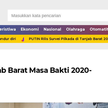
eristiwa
Ekonomi
Nasional
Olahraga
Otomati
i
PUTIN Rilis Survei Pilkada di Tanjab Barat 2024, An
b Barat Masa Bakti 2020-