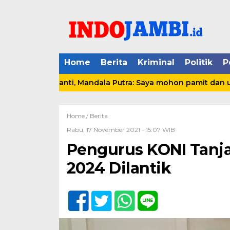
Home
Berita
Kriminal
Politik
P
 Berganti, Mandala Putra: Saya mohon pamit dan undur dir
Home /
Berita
Rabu, 17 November 2021 - 15:07 WIB
Pengurus KONI Tanja
2024 Dilantik