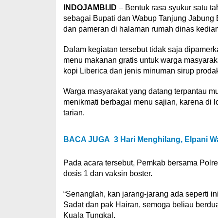
INDOJAMBI.ID
– Bentuk rasa syukur satu t
sebagai Bupati dan Wabup Tanjung Jabung B
dan pameran di halaman rumah dinas kediama
Dalam kegiatan tersebut tidak saja dipamer
menu makanan gratis untuk warga masyarakat.
kopi Liberica dan jenis minuman sirup proda
Warga masyarakat yang datang terpantau mula
menikmati berbagai menu sajian, karena di l
tarian.
BACA JUGA
3 Hari Menghilang, Elpani 
Pada acara tersebut, Pemkab bersama Polres
dosis 1 dan vaksin boster.
“Senanglah, kan jarang-jarang ada seperti in
Sadat dan pak Hairan, semoga beliau berdua
Kuala Tungkal.