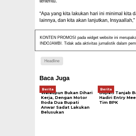
tertentu.
“Apa yang kita lakukan hari ini minimal kit
lainnya, dan kita akan lanjutkan, Insyaallah,”
KONTEN PROMOSI pada widget website ini merupakan ko
INDOJAMBI. Tidak ada aktivitas jurnalistik dalam pem
Headline
Baca Juga
Berita
Berita
Walaupun Bukan Dihari
Bupati Tanjab B
Kerja, Dengan Motor
Hadiri Entry Mee
Roda Dua Bupati
Tim BPK
Anwar Sadat Lakukan
Belusukan