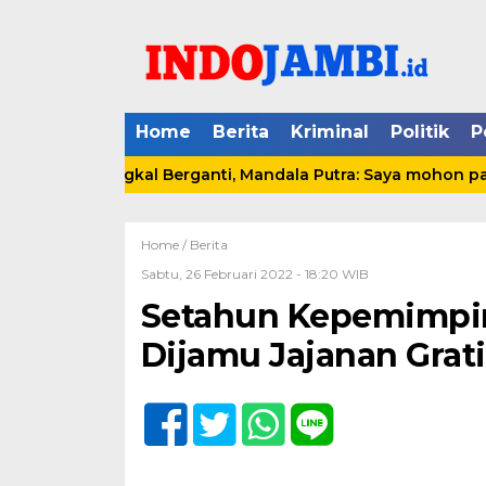
Home
Berita
Kriminal
Politik
P
 Kuala Tungkal Berganti, Mandala Putra: Saya mohon pamit 
Home /
Berita
Sabtu, 26 Februari 2022 - 18:20 WIB
Setahun Kepemimpin
Dijamu Jajanan Grat