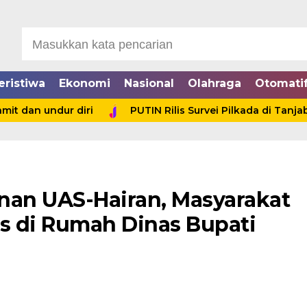
eristiwa
Ekonomi
Nasional
Olahraga
Otomati
dan undur diri
PUTIN Rilis Survei Pilkada di Tanjab 
an UAS-Hairan, Masyarakat
is di Rumah Dinas Bupati