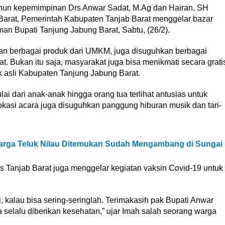
ahun kepemimpinan Drs Anwar Sadat, M.Ag dan Hairan, SH
arat, Pemerintah Kabupaten Tanjab Barat menggelar bazar
n Bupati Tanjung Jabung Barat, Sabtu, (26/2).
kan berbagai produk dari UMKM, juga disuguhkan berbagai
 Bukan itu saja, masyarakat juga bisa menikmati secara grati
k asli Kabupaten Tanjung Jabung Barat.
i dari anak-anak hingga orang tua terlihat antusias untuk
okasi acara juga disuguhkan panggung hiburan musik dan tari-
Warga Teluk Nilau Ditemukan Sudah Mengambang di Sungai
 Tanjab Barat juga menggelar kegiatan vaksin Covid-19 untuk
i, kalau bisa sering-seringlah. Terimakasih pak Bupati Anwar
 selalu diberikan kesehatan,” ujar Imah salah seorang warga