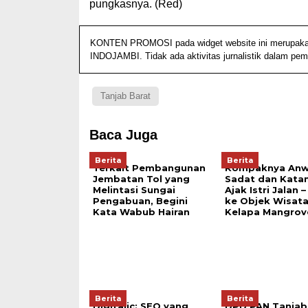
pungkasnya. (Red)
KONTEN PROMOSI pada widget website ini merupakan ko
INDOJAMBI. Tidak ada aktivitas jurnalistik dalam pem
Tanjab Barat
Baca Juga
Berita
Berita
Terkait Pembangunan
Kompaknya Anw
Jembatan Tol yang
Sadat dan Kata
Melintasi Sungai
Ajak Istri Jalan –
Pengabuan, Begini
ke Objek Wisat
Kata Wabub Hairan
Kelapa Mangrov
Berita
Berita
Digitalic: SEO yang
DPD PAN Tanjab