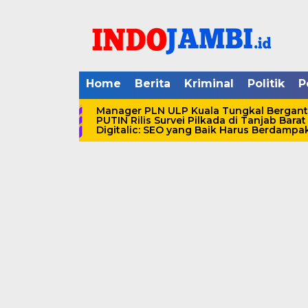
Home
Berita
Kriminal
Politik
P
Manager PLN ULP Kuala Tungkal Berganti
PUTIN Rilis Survei Pilkada di Tanjab Bar
Digitalic: SEO yang Baik Harus Berdampak