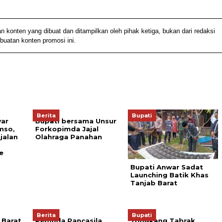
nten yang dibuat dan ditampilkan oleh pihak ketiga, bukan dari redaksi
buatan konten promosi ini.
Berita
Bupati
ar
Bupati bersama Unsur
mso,
Forkopimda Jajal
 jalan
Olahraga Panahan
a
e
Bupati Anwar Sadat
Launching Batik Khas
Tanjab Barat
Berita
Bupati
 Barat
Pemuda Pancasila
Tongkang Tabrak