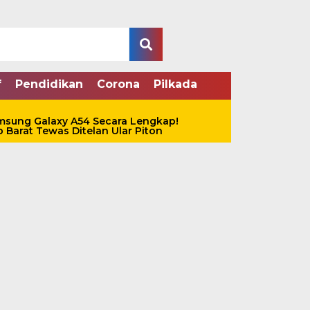
f
Pendidikan
Corona
Pilkada
amsung Galaxy A54 Secara Lengkap!
Barat Tewas Ditelan Ular Piton