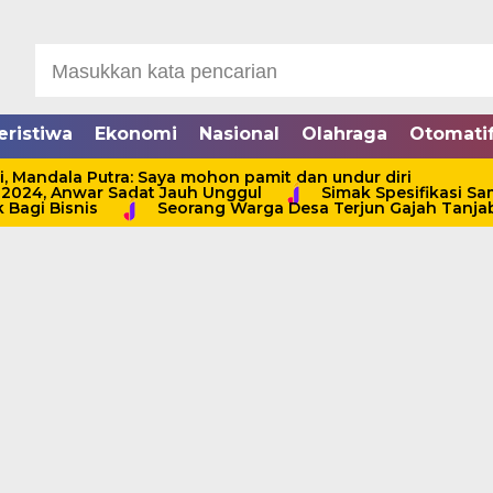
eristiwa
Ekonomi
Nasional
Olahraga
Otomati
, Mandala Putra: Saya mohon pamit dan undur diri
at 2024, Anwar Sadat Jauh Unggul
Simak Spesifikasi S
 Bagi Bisnis
Seorang Warga Desa Terjun Gajah Tanjab 