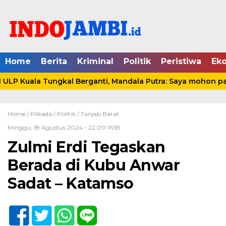
Home
Berita
Kriminal
Politik
Peristiwa
Ek
LP Kuala Tungkal Berganti, Mandala Putra: Saya mohon pami
Home /
Pilkada
/
Politik
/
Tanjab Barat
Minggu, 18 Agustus 2024 - 22:00 WIB
Zulmi Erdi Tegaskan
Berada di Kubu Anwar
Sadat – Katamso