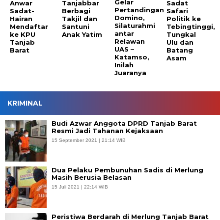
Gelar
Anwar
Tanjabbar
Sadat
Pertandingan
Sadat-
Berbagi
Safari
Domino,
Hairan
Takjil dan
Politik ke
Silaturahmi
Mendaftar
Santuni
Tebingtinggi,
antar
ke KPU
Anak Yatim
Tungkal
Relawan
Tanjab
Ulu dan
UAS –
Barat
Batang
Katamso,
Asam
Inilah
Juaranya
KRIMINAL
Budi Azwar Anggota DPRD Tanjab Barat
Resmi Jadi Tahanan Kejaksaan
15 September 2021 | 21:14 WIB
Dua Pelaku Pembunuhan Sadis di Merlung
Masih Berusia Belasan
15 Juli 2021 | 22:14 WIB
Peristiwa Berdarah di Merlung Tanjab Barat