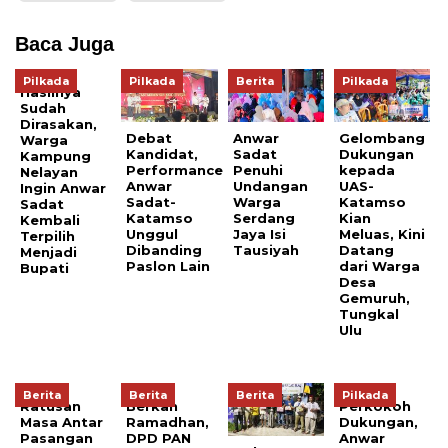
Baca Juga
Pilkada
Pilkada
Berita
Pilkada
Hasilnya
Sudah
Dirasakan,
Debat
Anwar
Gelombang
Warga
Kandidat,
Sadat
Dukungan
Kampung
Performance
Penuhi
kepada
Nelayan
Anwar
Undangan
UAS-
Ingin Anwar
Sadat-
Warga
Katamso
Sadat
Katamso
Serdang
Kian
Kembali
Unggul
Jaya Isi
Meluas, Kini
Terpilih
Dibanding
Tausiyah
Datang
Menjadi
Paslon Lain
dari Warga
Bupati
Desa
Gemuruh,
Tungkal
Ulu
Berita
Berita
Berita
Pilkada
Ratusan
Berkah
Perkokoh
Masa Antar
Ramadhan,
Dukungan,
Pasangan
DPD PAN
Anwar