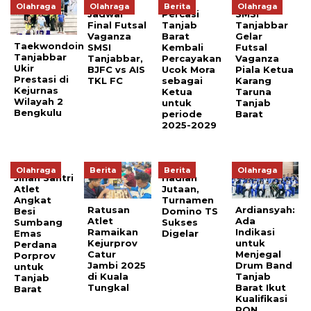
Olahraga
Olahraga
Berita
Olahraga
Jadwal
Percasi
SMSI
Final Futsal
Tanjab
Tanjabbar
Vaganza
Barat
Gelar
Taekwondoin
SMSI
Kembali
Futsal
Tanjabbar
Tanjabbar,
Percayakan
Vaganza
Ukir
BJFC vs AIS
Ucok Mora
Piala Ketua
Prestasi di
TKL FC
sebagai
Karang
Kejurnas
Ketua
Taruna
Wilayah 2
untuk
Tanjab
Bengkulu
periode
Barat
2025-2029
Olahraga
Berita
Berita
Olahraga
Jihan Safitri
Hadiah
Atlet
Jutaan,
Angkat
Turnamen
Ratusan
Ardiansyah:
Besi
Domino TS
Atlet
Ada
Sumbang
Sukses
Ramaikan
Indikasi
Emas
Digelar
Kejurprov
untuk
Perdana
Catur
Menjegal
Porprov
Jambi 2025
Drum Band
untuk
di Kuala
Tanjab
Tanjab
Tungkal
Barat Ikut
Barat
Kualifikasi
PON