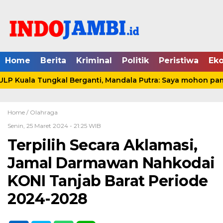
Home
Berita
Kriminal
Politik
Peristiwa
Ek
P Kuala Tungkal Berganti, Mandala Putra: Saya mohon pamit
Home /
Olahraga
Senin, 25 Maret 2024 - 21:25 WIB
Terpilih Secara Aklamasi,
Jamal Darmawan Nahkodai
KONI Tanjab Barat Periode
2024-2028