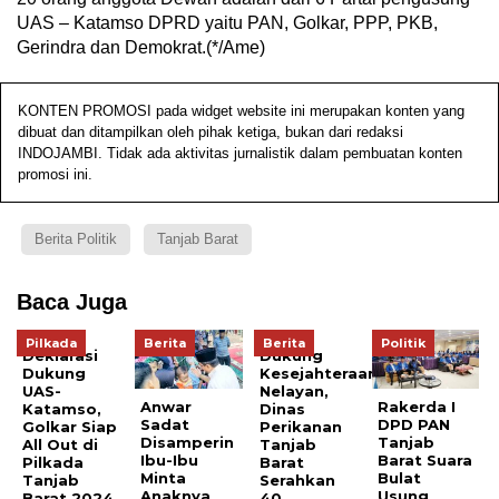
UAS – Katamso DPRD yaitu PAN, Golkar, PPP, PKB,
Gerindra dan Demokrat.(*/Ame)
KONTEN PROMOSI pada widget website ini merupakan konten yang
dibuat dan ditampilkan oleh pihak ketiga, bukan dari redaksi
INDOJAMBI. Tidak ada aktivitas jurnalistik dalam pembuatan konten
promosi ini.
Berita Politik
Tanjab Barat
Baca Juga
Pilkada
Berita
Berita
Politik
Deklarasi
Dukung
Dukung
Kesejahteraan
UAS-
Nelayan,
Anwar
Rakerda I
Katamso,
Dinas
Sadat
DPD PAN
Golkar Siap
Perikanan
Disamperin
Tanjab
All Out di
Tanjab
Ibu-Ibu
Barat Suara
Pilkada
Barat
Minta
Bulat
Tanjab
Serahkan
Anaknya
Usung
Barat 2024
40