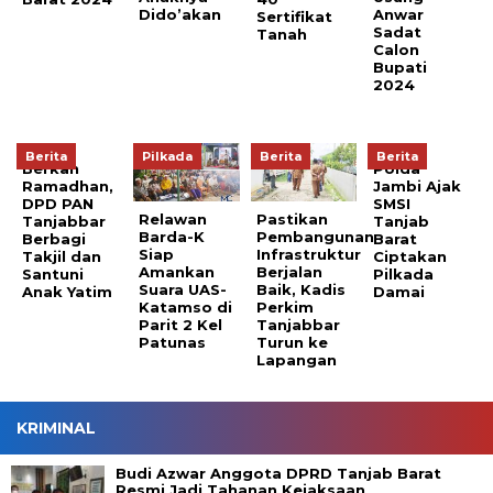
Dido’akan
Anwar
Sertifikat
Sadat
Tanah
Calon
Bupati
2024
Berita
Pilkada
Berita
Berita
Berkah
Polda
Ramadhan,
Jambi Ajak
DPD PAN
SMSI
Relawan
Pastikan
Tanjabbar
Tanjab
Barda-K
Pembangunan
Berbagi
Barat
Siap
Infrastruktur
Takjil dan
Ciptakan
Amankan
Berjalan
Santuni
Pilkada
Suara UAS-
Baik, Kadis
Anak Yatim
Damai
Katamso di
Perkim
Parit 2 Kel
Tanjabbar
Patunas
Turun ke
Lapangan
KRIMINAL
Budi Azwar Anggota DPRD Tanjab Barat
Resmi Jadi Tahanan Kejaksaan