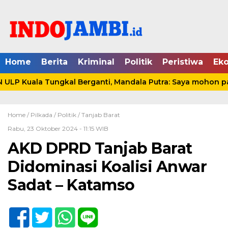
Home
Berita
Kriminal
Politik
Peristiwa
Ek
LP Kuala Tungkal Berganti, Mandala Putra: Saya mohon pam
Home /
Pilkada
/
Politik
/
Tanjab Barat
Rabu, 23 Oktober 2024 - 11:15 WIB
AKD DPRD Tanjab Barat
Didominasi Koalisi Anwar
Sadat – Katamso