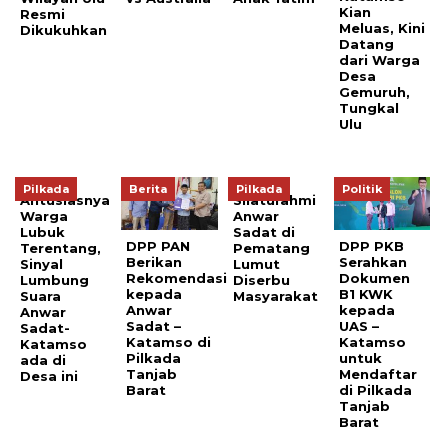
Kian
Resmi
Meluas, Kini
Dikukuhkan
Datang
dari Warga
Desa
Gemuruh,
Tungkal
Ulu
Pilkada
Berita
Pilkada
Politik
Antusiasnya
Silaturahmi
Warga
Anwar
Lubuk
Sadat di
DPP PAN
DPP PKB
Terentang,
Pematang
Berikan
Serahkan
Sinyal
Lumut
Rekomendasi
Dokumen
Lumbung
Diserbu
kepada
B1 KWK
Suara
Masyarakat
Anwar
kepada
Anwar
Sadat –
UAS –
Sadat-
Katamso di
Katamso
Katamso
Pilkada
untuk
ada di
Tanjab
Mendaftar
Desa ini
Barat
di Pilkada
Tanjab
Barat