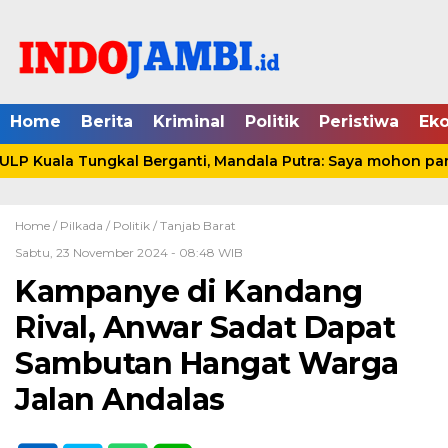
Home
Berita
Kriminal
Politik
Peristiwa
Ek
P Kuala Tungkal Berganti, Mandala Putra: Saya mohon pami
Home /
Pilkada
/
Politik
/
Tanjab Barat
Sabtu, 23 November 2024 - 08:48 WIB
Kampanye di Kandang
Rival, Anwar Sadat Dapat
Sambutan Hangat Warga
Jalan Andalas