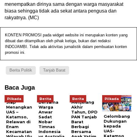
menempatkan dirinya sama dengan warga masyarakat
biasa sehingga tidak ada sekat antara pengusa dan
rakyatnya. (MC)
KONTEN PROMOSI pada widget website ini merupakan konten yang
dibuat dan ditampilkan oleh pihak ketiga, bukan dari redaksi
INDOJAMBI. Tidak ada aktivitas jurnalistik dalam pembuatan konten
promosi ini.
Berita Politik
Tanjab Barat
Baca Juga
Pilkada
Berita
Berita
Pilkada
Siap
Bersama
Menjelang
Menangkan
Warga
Akhir
UAS –
Anwar
Tahun, DPD
Gelombang
Katamso,
Sadat
PAN Tanjab
Dukungan
Relawan di
Nobar
Barat
kepada
Enam
Timnas
Berbagi
UAS-
Kecamatan
Indonesia
Bersama
Katamso
Wilayah Ulu
vs Australia
Anak Yatim