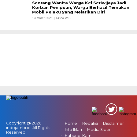
Seorang Wanita Warga Kel Seriwijaya Jadi
Korban Penipuan, Warga Berhasil Temukan
Mobil Pelaku yang Melarikan Diri
13 Maret 2021 | 14:24 WIB
Copyright @ 2026
Home
Redaksi
Disclaimer
indojambi.id, All Rights
Info Iklan
Media Siber
Reserved
Hubungi Kami