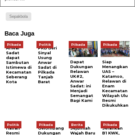
Sepakbola
Baca Juga
Pilkada
Politik
Pilkada
Pilkada
Anwar
PKB Beri
Sadat
Sinyal
dapat
Usung
Dapat
Siap
Sambutan
Anwar
Dukungan
Menangkan
Istimewa di
Sadat di
Relawan
UAS –
Kecamatan
Pilkada
UK#2,
Katamso,
Seberang
Tanjab
Anwar
Relawan di
Kota
Barat
Sadat: ini
Enam
Menjadi
Kecamatan
Semangat
Wilayah Ulu
Bagi Kami
Resmi
Dikukuhkan
Politik
Pilkada
Berita
Pilkada
Hairan
Gelombang
Sejumlah
Serahkan
Resmi
Dukungan
Wajah Baru
B1 KWK,