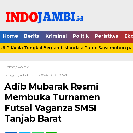
Home
Berita
Kriminal
Politik
Peristiwa
Ek
P Kuala Tungkal Berganti, Mandala Putra: Saya mohon pami
Home /
Politik
Minggu, 4 Februari 2024 - 09:50 WIB
Adib Mubarak Resmi
Membuka Turnamen
Futsal Vaganza SMSI
Tanjab Barat