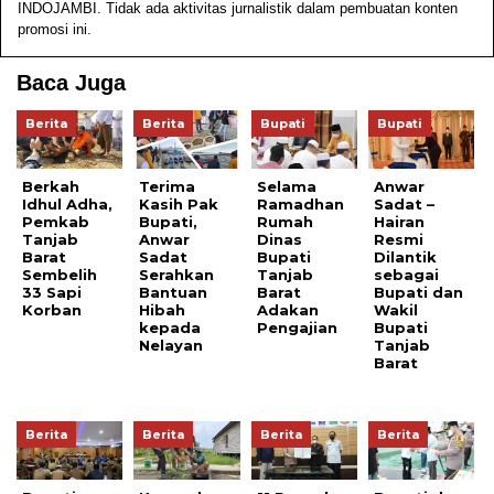
INDOJAMBI. Tidak ada aktivitas jurnalistik dalam pembuatan konten
promosi ini.
Baca Juga
Berita
Berita
Bupati
Bupati
Berkah
Terima
Selama
Anwar
Idhul Adha,
Kasih Pak
Ramadhan
Sadat –
Pemkab
Bupati,
Rumah
Hairan
Tanjab
Anwar
Dinas
Resmi
Barat
Sadat
Bupati
Dilantik
Sembelih
Serahkan
Tanjab
sebagai
33 Sapi
Bantuan
Barat
Bupati dan
Korban
Hibah
Adakan
Wakil
kepada
Pengajian
Bupati
Nelayan
Tanjab
Barat
Berita
Berita
Berita
Berita