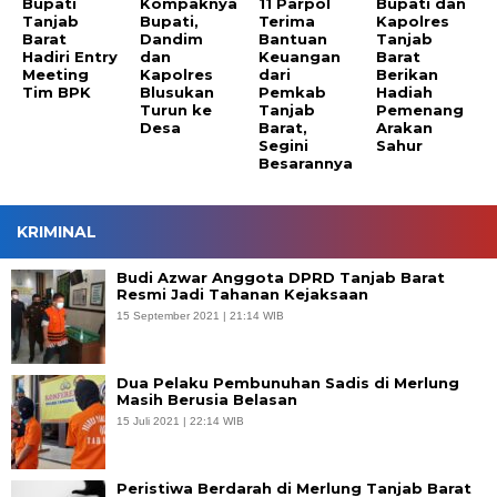
Bupati
Kompaknya
11 Parpol
Bupati dan
Tanjab
Bupati,
Terima
Kapolres
Barat
Dandim
Bantuan
Tanjab
Hadiri Entry
dan
Keuangan
Barat
Meeting
Kapolres
dari
Berikan
Tim BPK
Blusukan
Pemkab
Hadiah
Turun ke
Tanjab
Pemenang
Desa
Barat,
Arakan
Segini
Sahur
Besarannya
KRIMINAL
Budi Azwar Anggota DPRD Tanjab Barat
Resmi Jadi Tahanan Kejaksaan
15 September 2021 | 21:14 WIB
Dua Pelaku Pembunuhan Sadis di Merlung
Masih Berusia Belasan
15 Juli 2021 | 22:14 WIB
Peristiwa Berdarah di Merlung Tanjab Barat