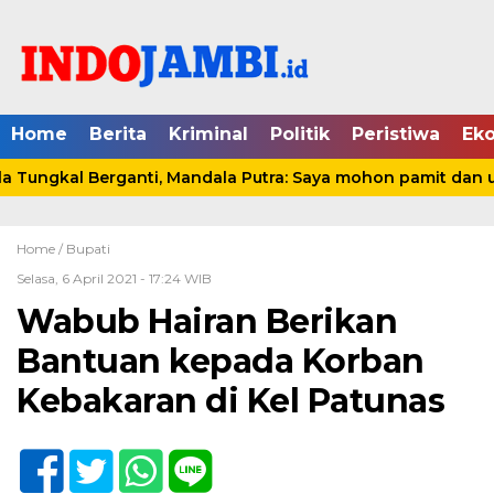
Home
Berita
Kriminal
Politik
Peristiwa
Ek
Tungkal Berganti, Mandala Putra: Saya mohon pamit dan und
Home /
Bupati
Selasa, 6 April 2021 - 17:24 WIB
Wabub Hairan Berikan
Bantuan kepada Korban
Kebakaran di Kel Patunas