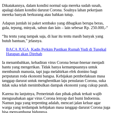
Dikatakannya, dalam kondisi normal saja mereka sudah susah,
apalagi dalam kondisi darurat Corona. Soalnya lahan pekerjaan
mereka banyak berkurang atau bahkan tutup.
Adapun jumlah isi paket sembako yang dibagikan berupa beras,
gula, tepung, minyak, sabun dan lain – lain sebesar Rp. 250.000,-“
“Itu tentu yang tampak saja, di luar itu tentu masih banyak yang
butuh bantuan,” jelasnya.
BACA JUGA
Kadis Perkim Pastikan Rumah Yudi di Tungkal
Harapan akan Direhab
Ia menambahkan, kehadiran virus Corona benar-bnenar menjadi
hantu yang mengerikan. Tidak hanya kemampuannya untuk
membunuh manusia, tapi juga melahirkan efek domino bagi
perputaran roda ekonomi bangsa. Kebijakan pemberlakuan masa
tanggap darurat untuk menghentikan laju penularan Corona, suka
tidak suka telah menimbulkan dampak ekonomi yang cukup parah.
Karena itu lanjutnya, Pemerintah dan pihak-pihak terkait wajib
mengusahakan agar virus Corona lenyap dari bumi Indoensia.
Namun juga yang terpenting adalah, mencari jalan keluar agar
warga yang terdampak kebijakan masa tanggap darurat Corona juga
bisa menyambung hidupnya.