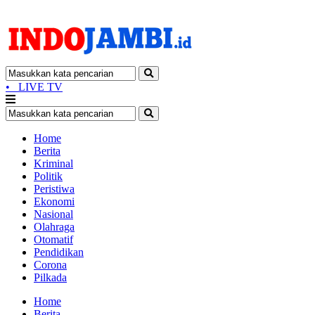
•
LIVE TV
Home
Berita
Kriminal
Politik
Peristiwa
Ekonomi
Nasional
Olahraga
Otomatif
Pendidikan
Corona
Pilkada
Home
Berita