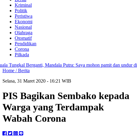
Kriminal
Politik
Peristiwa
Ekonomi
Nasional
Olahraga
Otomatif
Pendidikan
Corona
Pilkada
gkal Berganti, Mandala Putra: Saya mohon pamit dan undur diri
PUT
Home /
Berita
Selasa, 31 Maret 2020 - 16:21 WIB
PIS Bagikan Sembako kepada
Warga yang Terdampak
Wabah Corona