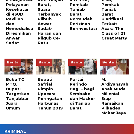
Pelayanan
Barat,
Pemkab
Pemkab
Kesehatan
Suara
Tanjab
Tanjab
di RSUD,
Terbanyak
Barat
Barat
Paviliun
Pilbub
Permudah
Klarifikasi
dan
Anwar
Perizinan
Terkait
Hemodialisa
Sadat-
Berinvestasi
Acara The
Diresmikan
Hairan dan
Class of 21
Anwar
Pilgub Ce-
Great Party
Sadat
Ratu
Berita
Berita
Berita
Berita
Buka TC
Bupati
Partai
M.
MTQ,
Safrial
Perindo
Ardiyansyah
Bupati
Pimpin
Bagi – bagi
Anak Muda
Targetkan
Upacara
Sembako
Millenial
Tanjabbar
Peringatan
dan Masker
Siap
Juara
Harbunas
di Tanjab
Ramaikan
Umum
Tahun 2019
Barat
Pilkades
Mekar Jaya
KRIMINAL