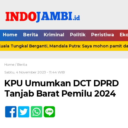
Home
Berita
Kriminal
Politik
Peristiwa
Ek
la Tungkal Berganti, Mandala Putra: Saya mohon pamit dan 
Home /
Berita
Sabtu, 4 November 2023 - 11:44 WIB
KPU Umumkan DCT DPRD
Tanjab Barat Pemilu 2024