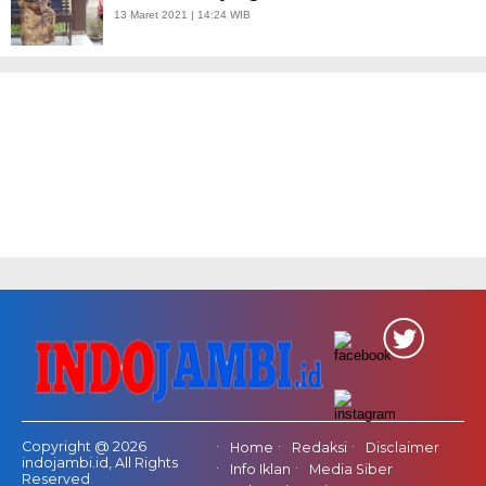
13 Maret 2021 | 14:24 WIB
Copyright @ 2026
Home
Redaksi
Disclaimer
indojambi.id, All Rights
Info Iklan
Media Siber
Reserved