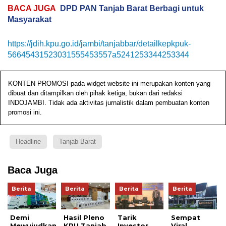
BACA JUGA
DPD PAN Tanjab Barat Berbagi untuk
Masyarakat
https://jdih.kpu.go.id/jambi/tanjabbar/detailkepkpuk-
56645431523031555453557a5241253344253344
KONTEN PROMOSI pada widget website ini merupakan konten yang
dibuat dan ditampilkan oleh pihak ketiga, bukan dari redaksi
INDOJAMBI. Tidak ada aktivitas jurnalistik dalam pembuatan konten
promosi ini.
Headline
Tanjab Barat
Baca Juga
Berita
Berita
Berita
Berita
Demi
Hasil Pleno
Tarik
Sempat
Mewujudkan
KPU Tanjab
Investor,
Viral,