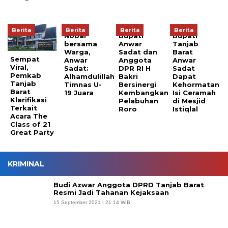
Berita
Berita
Berita
Berita
Nobar
Bupati
Bupati
bersama
Anwar
Tanjab
Warga,
Sadat dan
Barat
Sempat
Anwar
Anggota
Anwar
Viral,
Sadat:
DPR RI H
Sadat
Pemkab
Alhamdulillah
Bakri
Dapat
Tanjab
Timnas U-
Bersinergi
Kehormatan
Barat
19 Juara
Kembangkan
Isi Ceramah
Klarifikasi
Pelabuhan
di Mesjid
Terkait
Roro
Istiqlal
Acara The
Class of 21
Great Party
KRIMINAL
Budi Azwar Anggota DPRD Tanjab Barat
Resmi Jadi Tahanan Kejaksaan
15 September 2021 | 21:14 WIB