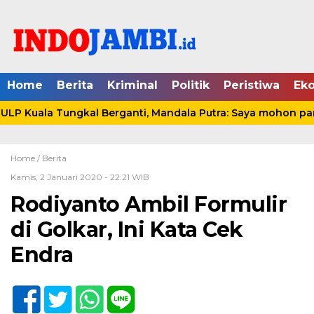
Home
Berita
Kriminal
Politik
Peristiwa
Ek
P Kuala Tungkal Berganti, Mandala Putra: Saya mohon pami
Home /
Berita
Kamis, 2 Januari 2020 - 22:21 WIB
Rodiyanto Ambil Formulir
di Golkar, Ini Kata Cek
Endra