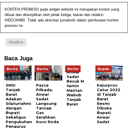
KONTEN PROMOSI pada widget website ini merupakan konten yang
dibuat dan ditampilkan oleh pihak ketiga, bukan dari redaksi
INDOJAMBI. Tidak ada aktivitas jurnalistik dalam pembuatan konten
promosi ini.
Headline
Baca Juga
Berita
Berita
Berita
Bupati
Anwar
Sadat
Besuk M
SMSI
Pasca
Kejurprov
Yamin
Tanjab
Pilkada,
Catur 2022
Mantan
Barat
Anwar
di Tanjab
Wabub
Adakan
Sadat
Barat
Tanjab
Silaturrahmi
Langsung
Resmi
Barat
dengan
Tancap
Dibuka
Bupati
Gas
Bupati
Sekaligus
Serahkan
Anwar
Pengukuhan
Kursi Roda
Sadat
Pengurus