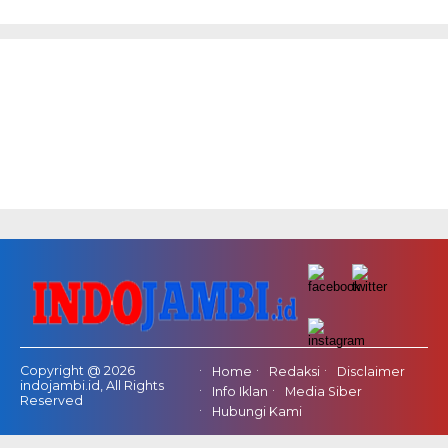
Copyright @ 2026
Home
Redaksi
Disclaimer
indojambi.id, All Rights
Info Iklan
Media Siber
Reserved
Hubungi Kami