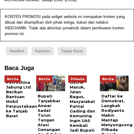
KONTEN PROMOSI pada widget website ini merupakan konten yang
dibuat dan ditampilkan oleh pihak ketiga, bukan dari redaksi
INDOJAMBI. Tidak ada aktivitas jurnalistik dalam pembuatan konten
promosi ini.
Headline
Kapolres
Tanjab Barat
Baca Juga
Berita
Berita
Pilkada
Berita
Petrochina
Listrik
Jabung Ltd
Masuk,
Berikan
Jalan
Bupati
Daftar ke
Bantuan
Bagus,
Tanjabbar
Demokrat,
Mobil
Masyarakat
Anwar
Langkah
Perpustakaan
Pantai
Sadat
Rodiyanto
ke Tanjab
Gading dan
Turun
Makin
Barat
Kemuning
Tangan
Mantap
Ingin UAS
Atasi
Menyongsong
Kembali
Genangan
Pilkada
Jadi Bupati