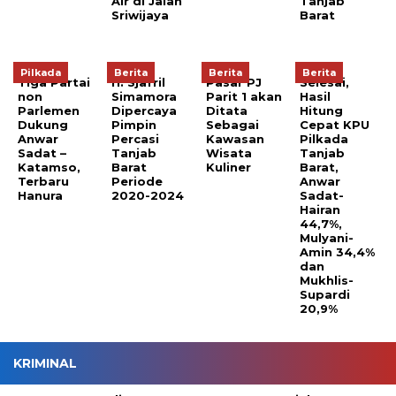
Air di Jalan
Tanjab
Sriwijaya
Barat
Pilkada
Berita
Berita
Berita
Tiga Partai
H. Sjafril
Pasar PJ
Selesai,
non
Simamora
Parit 1 akan
Hasil
Parlemen
Dipercaya
Ditata
Hitung
Dukung
Pimpin
Sebagai
Cepat KPU
Anwar
Percasi
Kawasan
Pilkada
Sadat –
Tanjab
Wisata
Tanjab
Katamso,
Barat
Kuliner
Barat,
Terbaru
Periode
Anwar
Hanura
2020-2024
Sadat-
Hairan
44,7%,
Mulyani-
Amin 34,4%
dan
Mukhlis-
Supardi
20,9%
KRIMINAL