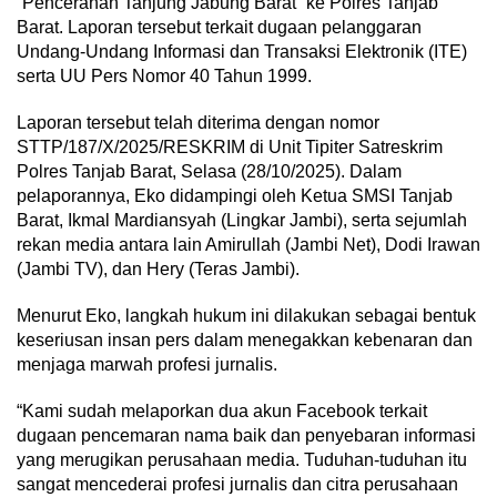
“Pencerahan Tanjung Jabung Barat” ke Polres Tanjab
Barat. Laporan tersebut terkait dugaan pelanggaran
Undang-Undang Informasi dan Transaksi Elektronik (ITE)
serta UU Pers Nomor 40 Tahun 1999.
Laporan tersebut telah diterima dengan nomor
STTP/187/X/2025/RESKRIM di Unit Tipiter Satreskrim
Polres Tanjab Barat, Selasa (28/10/2025). Dalam
pelaporannya, Eko didampingi oleh Ketua SMSI Tanjab
Barat, Ikmal Mardiansyah (Lingkar Jambi), serta sejumlah
rekan media antara lain Amirullah (Jambi Net), Dodi Irawan
(Jambi TV), dan Hery (Teras Jambi).
Menurut Eko, langkah hukum ini dilakukan sebagai bentuk
keseriusan insan pers dalam menegakkan kebenaran dan
menjaga marwah profesi jurnalis.
“Kami sudah melaporkan dua akun Facebook terkait
dugaan pencemaran nama baik dan penyebaran informasi
yang merugikan perusahaan media. Tuduhan-tuduhan itu
sangat mencederai profesi jurnalis dan citra perusahaan