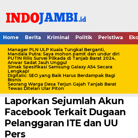
Home
Berita
Kriminal
Politik
Peristiwa
Ek
Manager PLN ULP Kuala Tungkal Berganti,
Mandala Putra: Saya mohon pamit dan undur diri
PUTIN Rilis Survei Pilkada di Tanjab Barat 2024,
Anwar Sadat Jauh Unggul
Simak Spesifikasi Samsung Galaxy A54 Secara
Home /
Berita
/
Tanjab Barat
Lengkap!
Digitalic: SEO yang Baik Harus Berdampak Bagi
Selasa, 28 Oktober 2025 - 21:20 WIB
Bisnis
Seorang Warga Desa Terjun Gajah Tanjab Barat
Pemred Searah.co
Tewas Ditelan Ular Piton
Laporkan Sejumlah Akun
Facebook Terkait Dugaan
Pelanggaran ITE dan UU
Pers